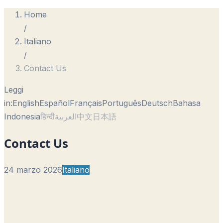
Home
/
Italiano
/
Contact Us
Leggi
in:
English
Español
Français
Português
Deutsch
Bahasa
Indonesia
हिन्दी
العربية
中文
日本語
Contact Us
24 marzo 2026
Italiano