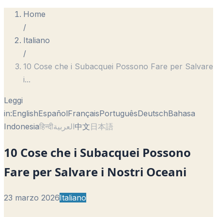
Home
/
Italiano
/
10 Cose che i Subacquei Possono Fare per Salvare
i
...
Leggi
in:
English
Español
Français
Português
Deutsch
Bahasa
Indonesia
हिन्दी
العربية
中文
日本語
10 Cose che i Subacquei Possono
Fare per Salvare i Nostri Oceani
23 marzo 2026
Italiano